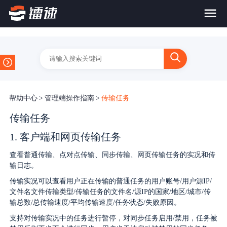
首页
产品与服务
帮助中心
>
管理端操作指南
>
传输任务
大文件传输系统
解决方案
传输任务
1. 客户端和网页传输任务
跨网文件交换系统
价格
应用场景解决方案
查看普通传输、点对点传输、同步传输、网页传输任务的实况和传
超大文件传输
输日志。
FTP替代升级
案例
传输实况可以查看用户正在传输的普通任务的用户账号/用户源IP/
海量小文件传输
文件名文件传输类型/传输任务的文件名/源IP的国家/地区/城市/传
SDK传输应用集成
输总数/总传输速度/平均传输速度/任务状态/失败原因。
新闻动态
支持对传输实况中的任务进行暂停，对同步任务启用/禁用，任务被
跨国数据传输
镭速Proxy代理加速