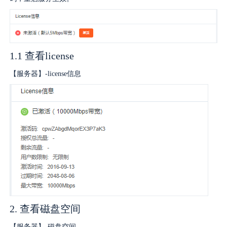
生态合作
数据同步
镭速FTP加速
关于镭速
内外网文件交换
1.1 查看license
【服务器】-license信息
帮助中心
数据迁移
数据协作
数据分发
行业应用解决方案
政府机构
2. 查看磁盘空间
【服务器】-磁盘空间