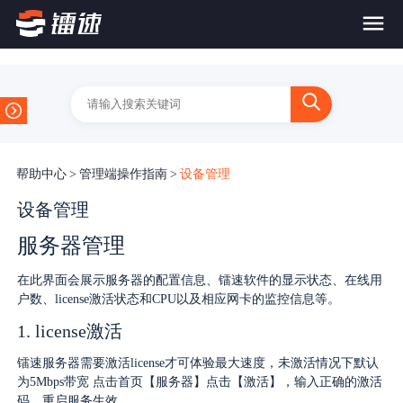
首页
产品与服务
帮助中心
>
管理端操作指南
>
设备管理
大文件传输系统
解决方案
设备管理
服务器管理
跨网文件交换系统
价格
应用场景解决方案
在此界面会展示服务器的配置信息、镭速软件的显示状态、在线用
超大文件传输
FTP替代升级
户数、license激活状态和CPU以及相应网卡的监控信息等。
案例
1. license激活
海量小文件传输
SDK传输应用集成
新闻动态
镭速服务器需要激活license才可体验最大速度，未激活情况下默认
为5Mbps带宽 点击首页【服务器】点击【激活】，输入正确的激活
跨国数据传输
码，重启服务生效。
镭速Proxy代理加速