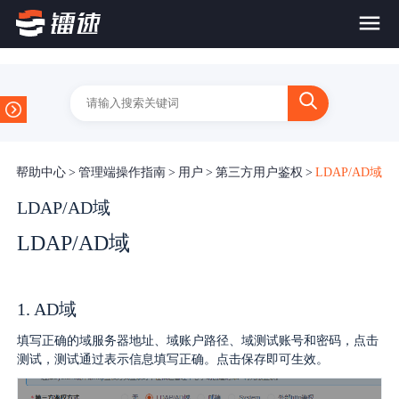
首页
产品与服务
帮助中心
>
管理端操作指南
>
用户
>
第三方用户鉴权
>
LDAP/AD域
大文件传输系统
解决方案
LDAP/AD域
LDAP/AD域
跨网文件交换系统
价格
应用场景解决方案
超大文件传输
FTP替代升级
案例
1. AD域
海量小文件传输
填写正确的域服务器地址、域账户路径、域测试账号和密码，点击
SDK传输应用集成
新闻动态
测试，测试通过表示信息填写正确。点击保存即可生效。
跨国数据传输
镭速Proxy代理加速