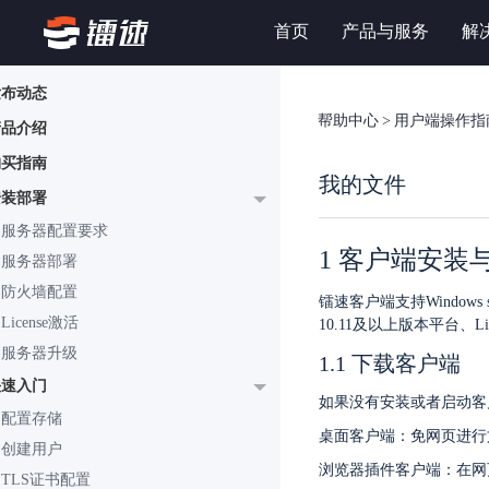
首页
产品与服务
解
发布动态
帮助中心
>
用户端操作指
产品介绍
购买指南
我的文件
安装部署
服务器配置要求
1 客户端安装
服务器部署
防火墙配置
镭速客户端支持Windows ser
License激活
10.11及以上版本平台、Li
服务器升级
1.1 下载客户端
快速入门
如果没有安装或者启动客
配置存储
桌面客户端：免网页进行
创建用户
浏览器插件客户端：在网
TLS证书配置